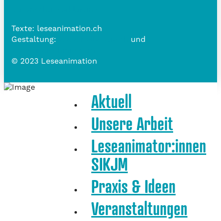
Datenschutzerklärung
Texte: leseanimation.ch
Gestaltung:
www.belle-vue.ch
und
www.frauschmid.com
© 2023 Leseanimation
Aktuell
Unsere Arbeit
Leseanimator:innen
SIKJM
Praxis & Ideen
Veranstaltungen