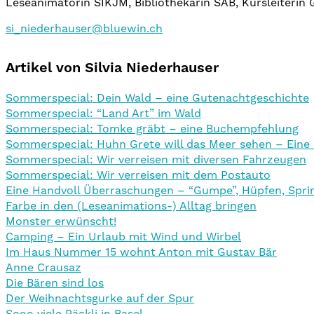
Leseanimatorin SIKJM, Bibliothekarin SAB, Kursleiterin
si_niederhauser@bluewin.ch
Artikel von Silvia Niederhauser
Sommerspecial: Dein Wald – eine Gutenachtgeschichte
Sommerspecial: “Land Art” im Wald
Sommerspecial: Tomke gräbt – eine Buchempfehlung
Sommerspecial: Huhn Grete will das Meer sehen – Ein
Sommerspecial: Wir verreisen mit diversen Fahrzeugen
Sommerspecial: Wir verreisen mit dem Postauto
Eine Handvoll Überraschungen – “Gumpe”, Hüpfen, Spri
Farbe in den (Leseanimations-) Alltag bringen
Monster erwünscht!
Camping – Ein Urlaub mit Wind und Wirbel
Im Haus Nummer 15 wohnt Anton mit Gustav Bär
Anne Crausaz
Die Bären sind los
Der Weihnachtsgurke auf der Spur
Sooo viele Päckli in Basel