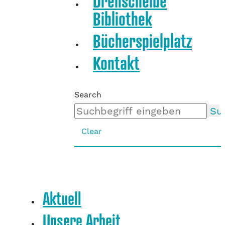
Drehscheibe
Bibliothek
Bücherspielplatz
Kontakt
Search
Su
Clear
Aktuell
Unsere Arbeit