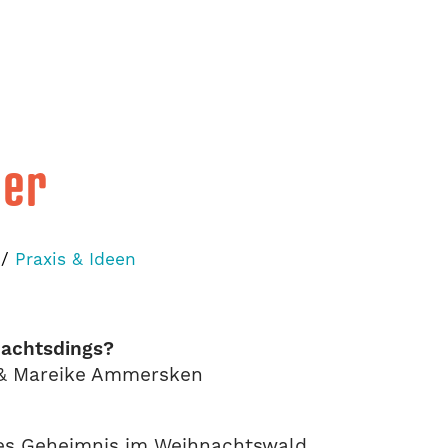
ber
/
Praxis & Ideen
achtsdings?
 & Mareike Ammersken
des Geheimnis im Weihnachtswald