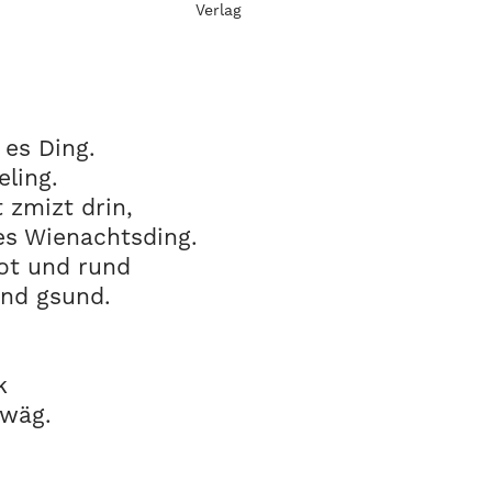
Verlag
 es Ding.
eling.
 zmizt drin,
es Wienachtsding.
rot und rund
und gsund.
k
 wäg.