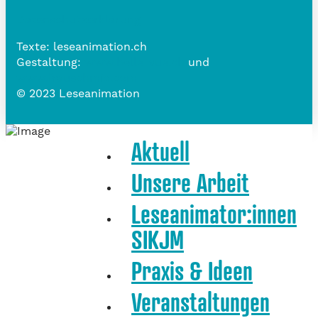
Datenschutzerklärung
Texte: leseanimation.ch
Gestaltung:
www.belle-vue.ch
und
www.frauschmid.com
© 2023 Leseanimation
Aktuell
Unsere Arbeit
Leseanimator:innen
SIKJM
Praxis & Ideen
Veranstaltungen