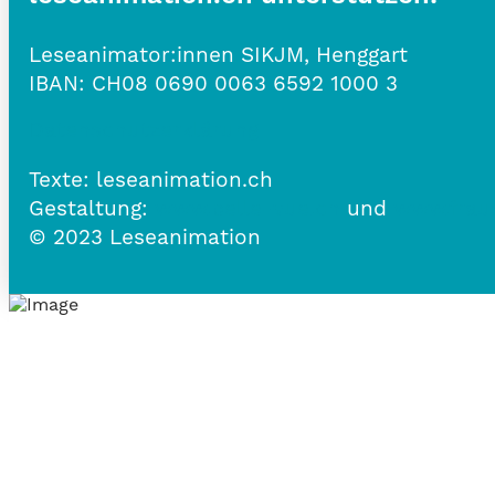
Leseanimator:innen SIKJM, Henggart
IBAN:
CH08 0690 0063 6592 1000 3
Datenschutzerklärung
Texte: leseanimation.ch
Gestaltung:
www.belle-vue.ch
und
www.frau
© 2023 Leseanimation