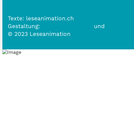
Datenschutzerklärung
Texte: leseanimation.ch
Gestaltung:
www.belle-vue.ch
und
www.frau
© 2023 Leseanimation