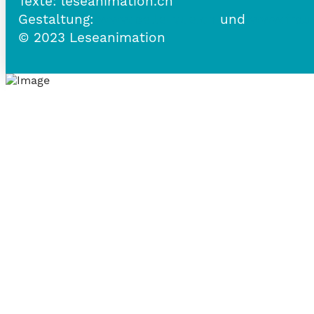
Texte: leseanimation.ch
Gestaltung:
www.belle-vue.ch
und
www.frau
© 2023 Leseanimation