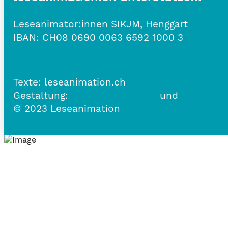
Leseanimator:innen SIKJM, Henggart
IBAN:
CH08 0690 0063 6592 1000 3
Datenschutzerklärung
Texte: leseanimation.ch
Gestaltung:
www.belle-vue.ch
und
www.frau
© 2023 Leseanimation