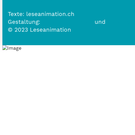
Datenschutzerklärung
Texte: leseanimation.ch
Gestaltung:
www.belle-vue.ch
und
www.frau
© 2023 Leseanimation