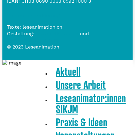
IBAN:
CH08 0690 0063 6592 1000 3
Datenschutzerklärung
Texte: leseanimation.ch
Gestaltung:
www.belle-vue.ch
und
www.frauschmid.com
© 2023 Leseanimation
Aktuell
Unsere Arbeit
Leseanimator:innen
SIKJM
Praxis & Ideen