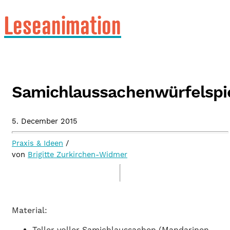
Leseanimation
Samichlaussachenwürfelspi
5. December 2015
Praxis & Ideen
/
von
Brigitte Zurkirchen-Widmer
Material:
Teller voller Samichlaussachen (Mandarinen,